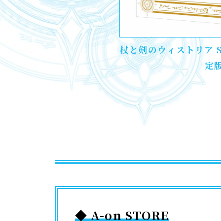
杖と剣のウィストリア S
定
◆ A-on STORE