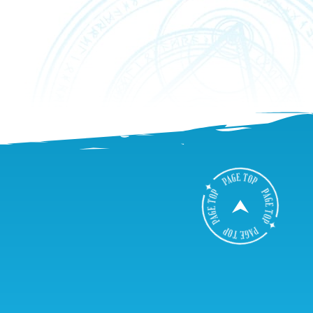
B
A
C
K
T
O