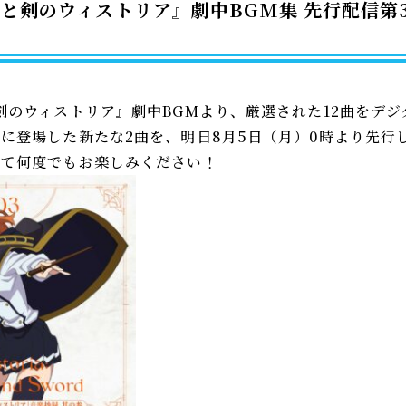
杖と剣のウィストリア』劇中BGM集 先行配信第
剣のウィストリア』劇中BGMより、厳選された12曲をデ
に登場した新たな2曲を、明日8月5日（月）0時より先行
せて何度でもお楽しみください！