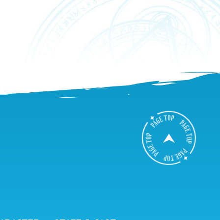
B
A
C
K
T
O