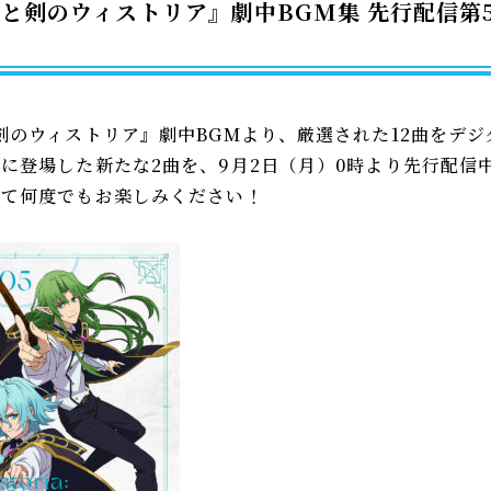
杖と剣のウィストリア』劇中BGM集 先行配信第
剣のウィストリア』劇中BGMより、厳選された12曲をデ
に登場した新たな2曲を、9月2日（月）0時より先行配信
せて何度でもお楽しみください！