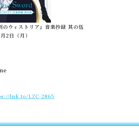
剣のウィストリア』音楽抄録 其の伍
9月2日（月）
me
ps://lnk.to/LZC-2865