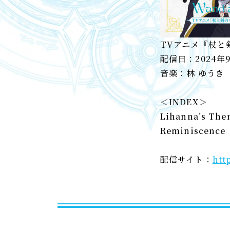
TVアニメ『杖と
配信日：2024年
音楽：林 ゆうき
＜INDEX＞
Lihanna’s The
Reminiscence
配信サイト：
htt