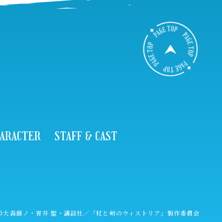
B
A
C
K
T
O
P
ARACTER
STAFF & CAST
©大森藤ノ・青井 聖・講談社／「杖と剣のウィストリア」製作委員会