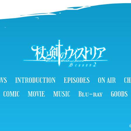
WS
INTRODUCTION
EPISODES
ON AIR
CH
COMIC
MOVIE
MUSIC
Blu-ray
GOODS