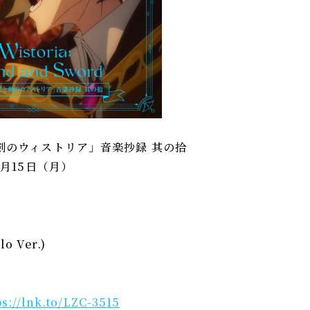
剣のウィストリア」音楽抄録 其の拾
6月15日（月）
lo Ver.)
ps://lnk.to/LZC-3515