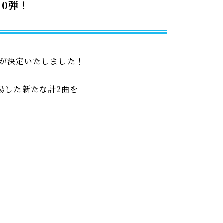
10弾！
スが決定いたしました！
場した新たな計2曲を