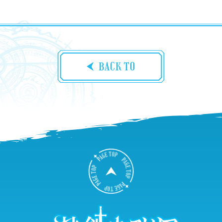
BACK TO
B
A
C
K