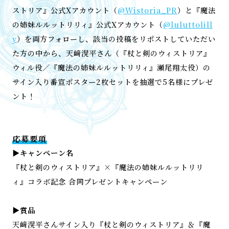
ストリア』公式Xアカウント（
@Wistoria_PR
）と『魔法
の姉妹ルルットリリィ』公式Xアカウント（
@luluttolill
y
）を両方フォローし、該当の投稿をリポストしていただい
た方の中から、天﨑滉平さん（『杖と剣のウィストリア』
ウィル役／『魔法の姉妹ルルットリリィ』瀬尾翔太役）の
サイン入り番宣ポスター2枚セットを抽選で5名様にプレゼ
ント！
応募要項
▶キャンペーン名
『杖と剣のウィストリア』×『魔法の姉妹ルルットリリ
ィ』コラボ記念 合同プレゼントキャンペーン
▶賞品
天﨑滉平さんサイン入り『杖と剣のウィストリア』＆『魔