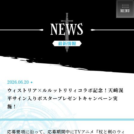
MENU
NEWS
最新情報
2026.06.20
ウィストリア×ルルットリリィコラボ記念！天﨑滉
平サイン入りポスタープレゼントキャンペーン実
施！
応募要項に沿って、応募期間中にTVアニメ『杖と剣のウィ