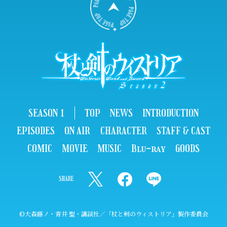
B
A
C
K
T
O
P
SEASON 1
TOP
NEWS
INTRODUCTION
EPISODES
ON AIR
CHARACTER
STAFF & CAST
COMIC
MOVIE
MUSIC
Blu-ray
GOODS
SHARE
T
F
L
w
a
I
i
c
N
©大森藤ノ・青井 聖・講談社／「杖と剣のウィストリア」製作委員会
t
e
E