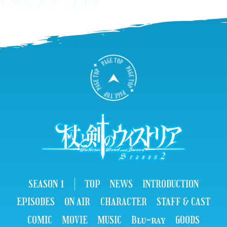
B
A
C
K
T
O
P
SEASON 1
TOP
NEWS
INTRODUCTION
EPISODES
ON AIR
CHARACTER
STAFF & CAST
COMIC
MOVIE
MUSIC
Blu-ray
GOODS